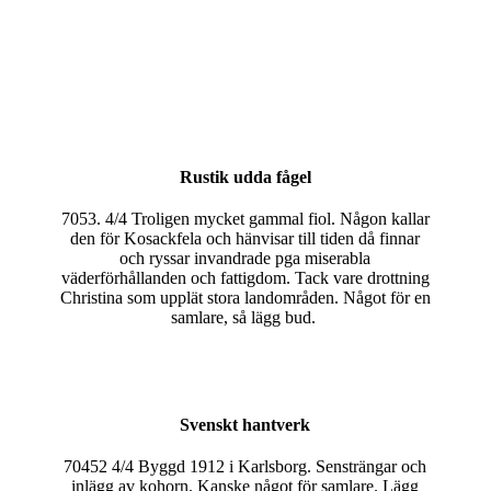
Rustik udda fågel
7053. 4/4 Troligen mycket gammal fiol. Någon kallar
den för Kosackfela och hänvisar till tiden då finnar
och ryssar invandrade pga miserabla
väderförhållanden och fattigdom. Tack vare drottning
Christina som upplät stora landområden. Något för en
samlare, så lägg bud.
Svenskt hantverk
70452 4/4 Byggd 1912 i Karlsborg. Sensträngar och
inlägg av kohorn. Kanske något för samlare. Lägg