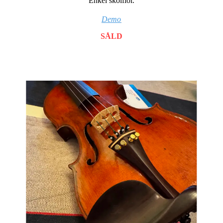
Enkel skolfiol.
Demo
SÅLD